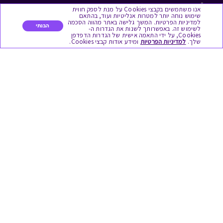
לתת מתנה
אנו משתמשים בקבצי Cookies על מנת לספק חווית
שימוש נוחה יותר למטרות אנליטיות ועוד, בהתאם
למדיניות הפרטיות. המשך גלישה באתר מהווה הסכמה
כל המתנות
הבנתי
לשימוש זה. באפשרותך לשנות את הגדרות ה-
Cookies, על ידי התאמה אישית של הגדרות הדפדפן
שלך.
למדיניות הפרטיות
ומידע אודות קבצי Cookies.
מתנות ללידה
מתנה למורה ולגננת לסוף שנה
מסעדות ובתי קפה
ארוחות בוקר
יקבים ומבשלות
צימרים ובתי מלון
בילוי בספא
מופעים והצגות
אופנה ולייף סטייל
מתנות לראש השנה