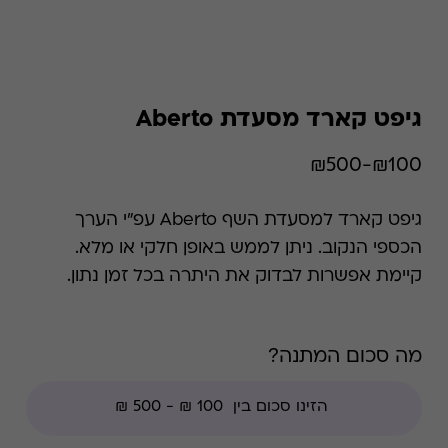
גיפט קארד מסעדת Aberto
₪100-₪500
גיפט קארד למסעדת השף Aberto עפ"י הערך
הכספי הנקוב. ניתן לממש באופן חלקי או מלא.
קיימת אפשרות לבדוק את היתרה בכל זמן נתון.
*קודי הנחה אינם תקפים בגיפט קארד זה, למעט
קודי מועדוני לקוחות ומבצעי החודש ללקוחות.
מה סכום המתנה?