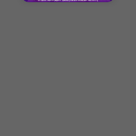
* מבוהר כי רשימת הספקים המכבדות את הגיפט
קארד עשויה להשתנות מעת לעת.
* במקרה של ירידת ספק מגיפט עם ספק יחיד,
באפשרות הלקוח לפנות לחברה ולבקש כרטיס חלופי
ממגוון כרטיסי החברה או לבקש החזר כספי בגין
Button
רכישת הגיפט עפ"י הסכום ששולם בפועל לחברה
(במקרה כזה הזיכוי יינתן אך ורק לרוכש הגיפט, ללא
קשר למחזיק הגיפט בפועל).