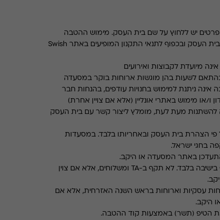
רטים יש ללחוץ על שם בית העסק. מימוש ההטבה
בכפוף לתנאים והגבלות באתר בית העסק ובכפוף לתנאי התקנון המופיעים באתר Swish
ינה מיועדת לקבוצות ואירועים
התאם לשעות בהן מוגשות ארוחות בוקר במסעדה
 אינה ניתנת למימוש בחנויות עודפים, בהנחות חבר
ן ו/או מימוש באתרי אונליין (אלא אם צויין אחרת)
 להשתנות מעת לעת, מומלץ ליצור קשר עם בית העסק
פי הצהרת בית העסק ובאחריותו בלבד. במסעדות
ה בחגי ישראל.
תעדכן באתר המסעדה או היקב.
תקף בישיבה בלבד. לא תקף ב-TA ומשלוחים, אלא אם צוין
קב.
חות עסקיות וארוחות בראש השנה האזרחית, אלא אם
ו היקב.
את הטיפ (תשר) באמצעות קוד ההטבה.