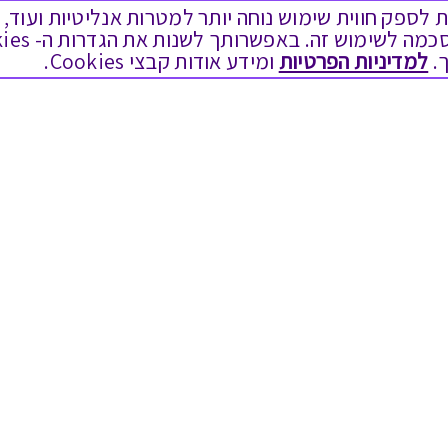
ים בקבצי Cookies על מנת לספק חווית שימוש נוחה יותר למטרות אנליטיות
לתת מתנה
טוב לדעת
.
למדיניות הפרטיות
ומידע אודות קבצי Cookies.
כל המתנות
בירור יתרה בגיפט קארד
מתנות ללידה
שאלות נפוצות
מתנה למורה ולגננת לסוף שנה
Swish בתקשורת
מסעדות ובתי קפה
שחזור קוד דיגיטלי
ארוחות בוקר
כניסה לעסקים
יקבים ומבשלות
תקנון האתר ותנאי שימוש
צימרים ובתי מלון
תקנון גיפט קארד
בילוי בספא
מדיניות פרטיות
מופעים והצגות
הקוד האתי
אופנה ולייף סטייל
הסדרי נגישות
מתנות לראש השנה
הצטרפות ספקים
גיפט קארד
מועדונים ותוכניות נאמנות
הסיפור שלנו
טכנולוגיה לעסקים