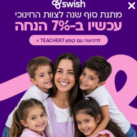
מבצעים במסעדות/יקבים
-
כוללת 10% הנחה לתושבי אילת
* בתוקף ל-5 שנים מעת בחירת המתנה
* המימוש הינו רב פעמי עד לסיו
* לא כולל הנחות מועדון/צבירת 
* ניתן למימוש בכל ימות השבוע 
* יש להגיע עם הקוד לאחד מה
* יש להציג את השובר/ קוד טר
* לא תינתן תמורה ו/או פיצוי 
* לאחר בחירת ההטבה לא ניתן
* טיב השירותים הינם באחריות
* לא תקף לארוחות עסקיות ומב
* לא מיועד לקבוצות ואירועים