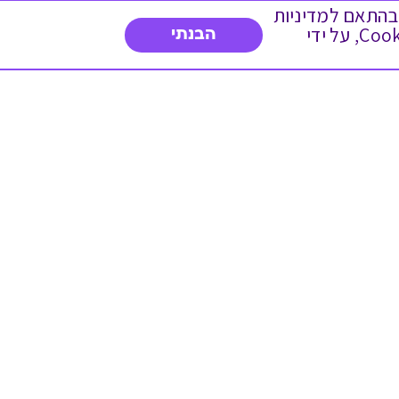
 ועוד, בהתאם למדיניות
הפרטיות. המשך גלישה באתר מהווה הסכמה לשימוש זה. באפשרותך לשנות את הגדרות ה- Cookies, על ידי
הבנתי
דברו איתנו
03-3737392
א'-ה' 9:00-17:00
פנייה לשירות לקוחות
תו תקן בינלאומי המעיד
על רמת האמינות,
המקצועיות ואיכות
השירות.