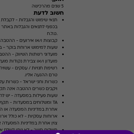
5 שנים מהרכישה
חשוב לדעת
תנאי שימוש והגבלות
-
לקבלת פ
.ט.ל.ח
קבוצות ו/או אירועים
-
ההטבה א
שעות למימוש ארוחת בוקר
-
ב
מועדוני רשתות השיווק
-
ההטבה
מועדון ו/או צבירת נקודות מועדו
רשימת חנויות / עסקים
-
עשויה
טרם ההגעה אליו.
כשרות וחגי ישראל
-
כשרות על 
ויקבים כשרים ההטבה אינה תקפ
שעות פעילות במסעדה
-
יש לה
TA ומשלוחים במסעדות
-
אחרת במדיניות המסעדה או הי
ארוחות עסקיות
-
לא כולל ארו
צוין אחרת במדיניות המסעדה א
תשלום תשר
-
לא ניתן לשלם 