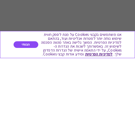
אנו משתמשים בקבצי Cookies על מנת לספק חווית
שימוש נוחה יותר למטרות אנליטיות ועוד, בהתאם
למדיניות הפרטיות. המשך גלישה באתר מהווה הסכמה
הבנתי
לשימוש זה. באפשרותך לשנות את הגדרות ה-
Cookies, על ידי התאמה אישית של הגדרות הדפדפן
לתת מתנה
שלך.
למדיניות הפרטיות
ומידע אודות קבצי Cookies.
כל המתנות
מתנות ללידה
מתנה למורה ולגננת לסוף שנה
מסעדות ובתי קפה
ארוחות בוקר
יקבים ומבשלות
צימרים ובתי מלון