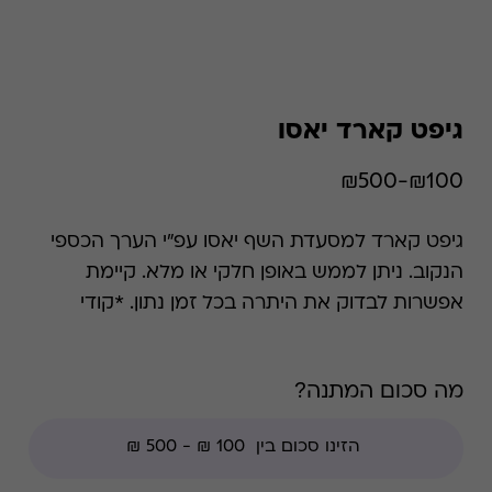
גיפט קארד יאסו
₪100-₪500
גיפט קארד למסעדת השף יאסו עפ"י הערך הכספי
הנקוב. ניתן לממש באופן חלקי או מלא. קיימת
אפשרות לבדוק את היתרה בכל זמן נתון. *קודי
הנחה אינם תקפים בגיפט קארד זה, למעט קודי
מועדוני לקוחות ומבצעי החודש ללקוחות.
מה סכום המתנה?