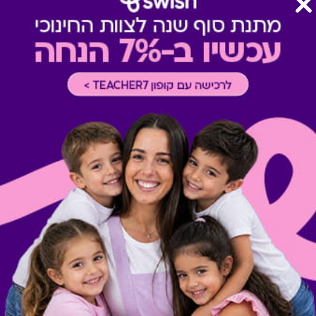
צוין אחרת במדיניות המסעדה א
תשלום תשר
-
לא ניתן לשלם 
מבצעים במסעדות/יקבים
-
כוללת 10% הנחה לתושבי אילת
רכישה אונליין
-
רכישה בחלק מאת
תרבות
-
ניתן לממש בכל ימות ה
אופן מימוש בקולנוע
-
ניתן לממ
מופעים, הצגות והקרנות מיוחדו
הכרטיס אינו ניתן למימוש במזנונ
חדש! ניתן לשלם באתר Swish באמצעות כרטיס/ קוד דיגיטלי.
רק בוחרים מוצר ובעמוד התשל