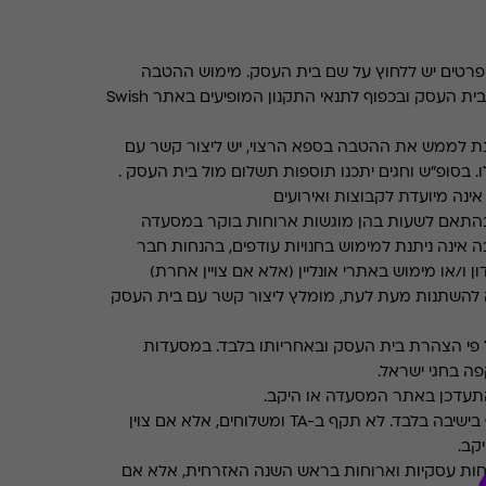
רטים יש ללחוץ על שם בית העסק. מימוש ההטבה
בכפוף לתנאים והגבלות באתר בית העסק ובכפוף לתנאי התקנון המופיעים באתר Swish
ת לממש את ההטבה בספא הרצוי, יש ליצור קשר עם
. בסופ"ש וחגים יתכנו תוספות תשלום מול בית העסק .
ינה מיועדת לקבוצות ואירועים
התאם לשעות בהן מוגשות ארוחות בוקר במסעדה
 אינה ניתנת למימוש בחנויות עודפים, בהנחות חבר
ן ו/או מימוש באתרי אונליין (אלא אם צויין אחרת)
 להשתנות מעת לעת, מומלץ ליצור קשר עם בית העסק
פי הצהרת בית העסק ובאחריותו בלבד. במסעדות
ה בחגי ישראל.
תעדכן באתר המסעדה או היקב.
תקף בישיבה בלבד. לא תקף ב-TA ומשלוחים, אלא אם צוין
קב.
חות עסקיות וארוחות בראש השנה האזרחית, אלא אם