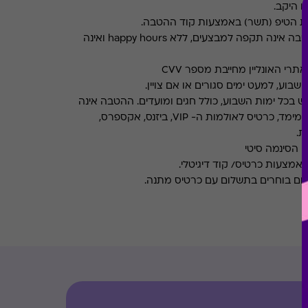
ו היקב.
את הטיפ (תשר) באמצעות קוד ההטבה.
ההטבה אינה תקפה למבצעים, ללא happy hours ואינה
רי האונליין מחייבת מספר CVV
שבוע, למעט ימים סגורים או אם צויין.
ש בכל ימות השבוע, כולל חגים ומועדים. ההטבה אינה
אינה תקפה בהזמנת סרטי תלת מימד, כרטיס לאולמות ה- VIP, ביזנס, אקספרס,
ת.
י הסינמה סיטי
ום בוחרים בתשלום עם כרטיס מתנה.