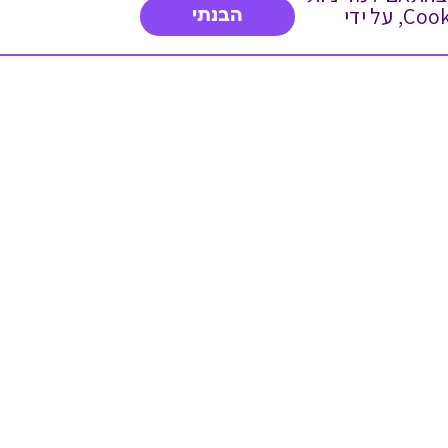
הפרטיות. המשך גלישה באתר מהווה הסכמה לשימוש זה. באפשרותך לשנות את הגדרות ה- Cookies, על ידי
הבנתי
דברו איתנו
03-3737392
א'-ה' 9:00-17:00
פנייה לשירות לקוחות
תו תקן בינלאומי המעיד
על רמת האמינות,
המקצועיות ואיכות
השירות.