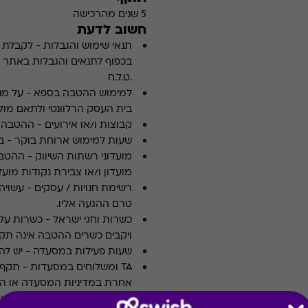
5 שנים מהרכישה
חשוב לדעת
תנאי שימוש והגבלות
-
לקבלת פ
.ט.ל.ח
למימוש ההטבה בספא
-
על מנ
בית העסק הרלוונטי ולתאם מולו
קבוצות ו/או אירועים
-
ההטבה א
שעות למימוש ארוחת בוקר
-
ב
מועדוני רשתות השיווק
-
ההטבה
מועדון ו/או צבירת נקודות מועדו
רשימת חנויות / עסקים
-
עשויה
טרם ההגעה אליו.
כשרות וחגי ישראל
-
כשרות על 
ויקבים כשרים ההטבה אינה תקפ
שעות פעילות במסעדה
-
יש לה
TA ומשלוחים במסעדות
-
אחרת במדיניות המסעדה או הי
ארוחות עסקיות
-
לא כולל ארו