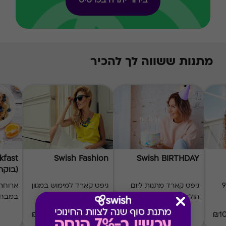
בירור יתרה בכרטיס
מתנות ששווה לך להכיר
kfast
Swish Fashion
Swish BIRTHDAY
(בוקר 10
ל 900
גיפט קארד מתנות ליום
גיפט קארד למימוש במגוון
ארוחת 
הולדת
מותגי אופנה
במבחר
₪20-₪500
₪50-₪500