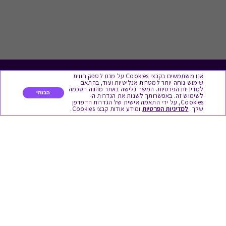
אנו משתמשים בקבצי Cookies על מנת לספק חווית
לתת מתנה
שימוש נוחה יותר למטרות אנליטיות ועוד, בהתאם
למדיניות הפרטיות. המשך גלישה באתר מהווה הסכמה
הבנתי
לשימוש זה. באפשרותך לשנות את הגדרות ה-
כל המתנות
Cookies, על ידי התאמה אישית של הגדרות הדפדפן
שלך.
למדיניות הפרטיות
ומידע אודות קבצי Cookies.
מתנות ללידה
מתנה למורה ולגננת לסוף שנה
מסעדות ובתי קפה
ארוחות בוקר
יקבים ומבשלות
צימרים ובתי מלון