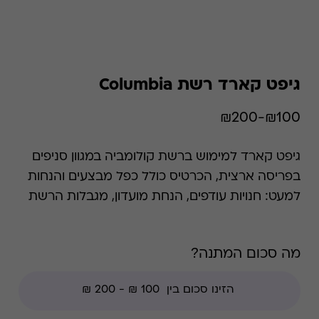
גיפט קארד רשת Columbia
₪100-₪200
גיפט קארד למימוש ברשת קולומביה במגוון סניפים
בפריסה ארצית, הכרטיס כולל כפל מבצעים והנחות
למעט: חנויות עודפים, הנחת מועדון, מגבלות הרשת
וצבירת נקודות של בית העסק. קולומביה היא חברה
של אנשים אמיתיים, אשר נלהבים לצאת אל הטבע
מה סכום המתנה?
בדיוק כפי שאתם. בעוד שאת מוצריה ניתן למצוא
בכל ברחבי העולם, החברה עצמה ממוקמת
בצפון-מערב האוקיינוס השקט, לצד נוף יערות
מלכותי מוקף הרי געש וחופים זרועי סלעים. זהו