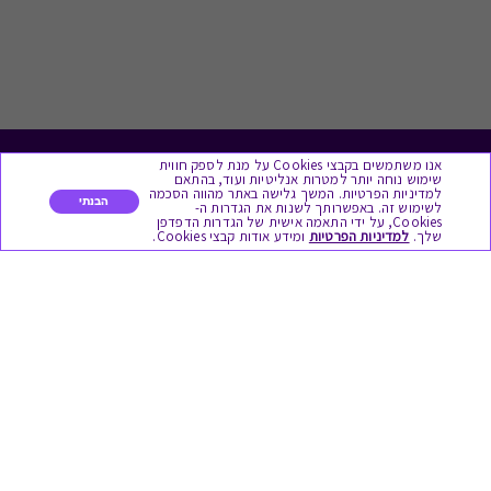
אנו משתמשים בקבצי Cookies על מנת לספק חווית
לתת מתנה
שימוש נוחה יותר למטרות אנליטיות ועוד, בהתאם
למדיניות הפרטיות. המשך גלישה באתר מהווה הסכמה
הבנתי
לשימוש זה. באפשרותך לשנות את הגדרות ה-
כל המתנות
Cookies, על ידי התאמה אישית של הגדרות הדפדפן
שלך.
למדיניות הפרטיות
ומידע אודות קבצי Cookies.
מתנות ללידה
מתנה למורה ולגננת לסוף שנה
מסעדות ובתי קפה
ארוחות בוקר
יקבים ומבשלות
צימרים ובתי מלון