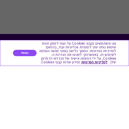
אנו משתמשים בקבצי Cookies על מנת לספק חווית
לתת מתנה
שימוש נוחה יותר למטרות אנליטיות ועוד, בהתאם
למדיניות הפרטיות. המשך גלישה באתר מהווה הסכמה
הבנתי
לשימוש זה. באפשרותך לשנות את הגדרות ה-
כל המתנות
Cookies, על ידי התאמה אישית של הגדרות הדפדפן
שלך.
למדיניות הפרטיות
ומידע אודות קבצי Cookies.
מתנות ללידה
מתנה למורה ולגננת לסוף שנה
מסעדות ובתי קפה
ארוחות בוקר
יקבים ומבשלות
צימרים ובתי מלון