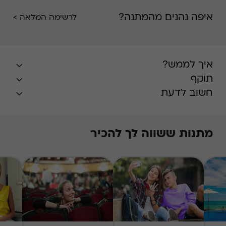
איפה נהנים מהמתנה?
לרשימה המלאה >
איך לממש?
תוקף
חשוב לדעת
מתנות ששווה לך להכיר
* בעונת השיא, חודשים יולי-אוגוסט, הזמנת
האירוח על בסיס מקום פנוי במרבית המלונות,
ותידרש תוספת תשלום על פי
המפורט
באתר
.
התשלום עבור התוספת
Swish