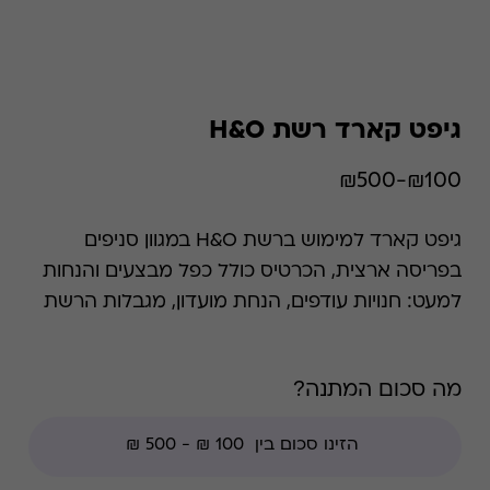
גיפט קארד רשת H&O
₪100-₪500
גיפט קארד למימוש ברשת H&O במגוון סניפים
בפריסה ארצית, הכרטיס כולל כפל מבצעים והנחות
למעט: חנויות עודפים, הנחת מועדון, מגבלות הרשת
וצבירת נקודות של בית העסק . H&O מרשתות
האופנה והספורט הגדולות והמובילות בישראל.
מה סכום המתנה?
הרשת משלבת מגוון רחב של מותגים לכל המשפחה
בתמחור אטרקטיבי ובאיכות גבוהה, ומהווה בית כלבו
לכל המשפחה עם מגוון רחב של מותגים במגוון
מחלקות לנשים, גברים, ילדים, תינוקות, ספורט,