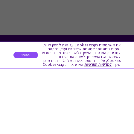
אנו משתמשים בקבצי Cookies על מנת לספק חווית
לתת מתנה
שימוש נוחה יותר למטרות אנליטיות ועוד, בהתאם
למדיניות הפרטיות. המשך גלישה באתר מהווה הסכמה
הבנתי
לשימוש זה. באפשרותך לשנות את הגדרות ה-
כל המתנות
Cookies, על ידי התאמה אישית של הגדרות הדפדפן
שלך.
למדיניות הפרטיות
ומידע אודות קבצי Cookies.
מתנות ללידה
מתנה למורה ולגננת לסוף שנה
מסעדות ובתי קפה
ארוחות בוקר
יקבים ומבשלות
צימרים ובתי מלון