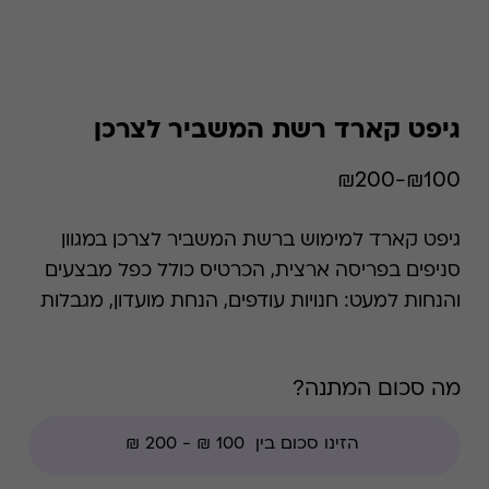
גיפט קארד רשת המשביר לצרכן
₪100-₪200
גיפט קארד למימוש ברשת המשביר לצרכן במגוון
סניפים בפריסה ארצית, הכרטיס כולל כפל מבצעים
והנחות למעט: חנויות עודפים, הנחת מועדון, מגבלות
הרשת וצבירת נקודות של בית העסק. המשביר
לצרכן, רשת בתי הכלבו הגדולה בישראל, מונה כ-36
מה סכום המתנה?
סניפים בפריסה ארצית. במשביר תוכלו למצוא מגוון
ענק של מותגים בינלאומיים וקולקציות נבחרות, מתוך
המחלקות השונות - מאופנה וקוסמטיקה ועד לכלי
בית ומוצרי חשמל.