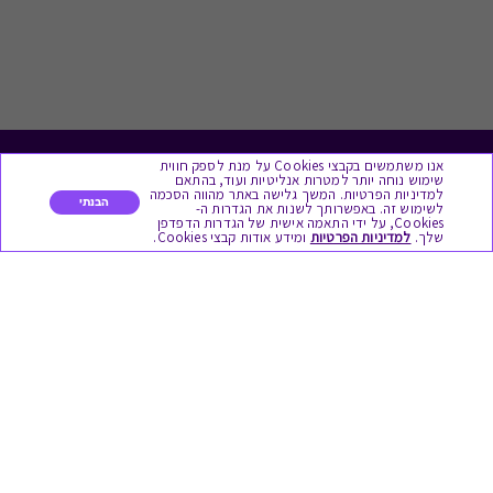
אנו משתמשים בקבצי Cookies על מנת לספק חווית
לתת מתנה
שימוש נוחה יותר למטרות אנליטיות ועוד, בהתאם
למדיניות הפרטיות. המשך גלישה באתר מהווה הסכמה
הבנתי
לשימוש זה. באפשרותך לשנות את הגדרות ה-
כל המתנות
Cookies, על ידי התאמה אישית של הגדרות הדפדפן
שלך.
למדיניות הפרטיות
ומידע אודות קבצי Cookies.
מתנות ללידה
מתנה למורה ולגננת לסוף שנה
מסעדות ובתי קפה
ארוחות בוקר
יקבים ומבשלות
צימרים ובתי מלון