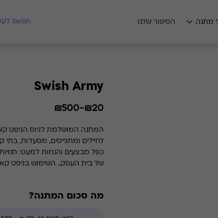
מצאו לי מתנה
Swish לעסקים
י מתנה
הסיפור שלנו
Swish Army
₪20-₪500
המתנה המושל
לחיילים ומתגייסים, מסעדות, בתי 
כפל מבצעים והנחות למעט: חנויות
של בית העסק.. השימוש בגיפט קארד הוא רב פעמי עד סיום היתרה.
מה סכום המתנה?