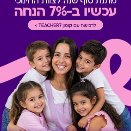
תשלום תשר
-
לא ניתן לשלם 
מבצעים במסעדות/יקבים
-
כוללת 10% הנחה לתושבי אילת
רכישה אונליין
-
רכישה בחלק מאת
תרבות
-
ניתן לממש בכל ימות ה
אופן מימוש בקולנוע
-
ניתן לממ
מופעים, הצגות והקרנות מיוחדו
מימוש ההטבה בכפוף לתנאים 
קיבלת מתנה כזו?