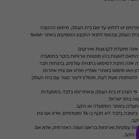
רטים יש ללחוץ על שם בית העסק. מימוש ההטבה
בכפוף לתנאים והגבלות באתר בית העסק ובכפוף לתנאי התקנון המופיעים באתר Swish
ינה מיועדת לקבוצות ואירועים
התאם לשעות בהן מוגשות ארוחות בוקר במסעדה
 אינה ניתנת למימוש בחנויות עודפים, בהנחות חבר
ן ו/או מימוש באתרי אונליין (אלא אם צויין אחרת)
 להשתנות מעת לעת, מומלץ ליצור קשר עם בית העסק
פי הצהרת בית העסק ובאחריותו בלבד. במסעדות
ה בחגי ישראל.
תעדכן באתר המסעדה או היקב.
תקף בישיבה בלבד. לא תקף ב-TA ומשלוחים, אלא אם צוין
קב.
חות עסקיות וארוחות בראש השנה האזרחית, אלא אם
ו היקב.