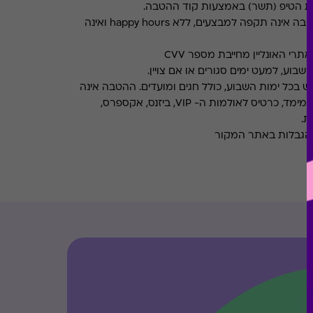
את הטיפ (תשר) באמצעות קוד ההטבה.
ההטבה אינה תקפה למבצעים, ללא happy hours ואינה
רי האונליין מחייבת מספר CVV
שבוע, למעט ימים סגורים או אם צויין.
ש בכל ימות השבוע, כולל חגים ומועדים. ההטבה אינה
אינה תקפה בהזמנת סרטי תלת מימד, כרטיס לאולמות ה- VIP, ביזנס, אקספרס,
ת.
והגבלות באתר המקור