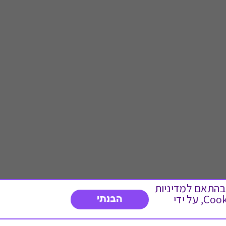
 ועוד, בהתאם למדיניות
הפרטיות. המשך גלישה באתר מהווה הסכמה לשימוש זה. באפשרותך לשנות את הגדרות ה- Cookies, על ידי
הבנתי
דברו איתנו
03-3737392