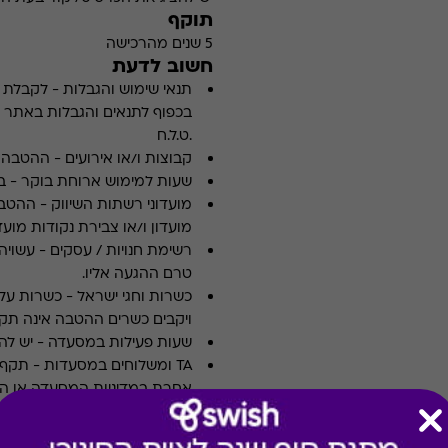
תוקף
5 שנים מהרכישה
חשוב לדעת
תנאי שימוש והגבלות
-
לקבלת פ
.ט.ל.ח
קבוצות ו/או אירועים
-
ההטבה א
שעות למימוש ארוחת בוקר
-
ב
מועדוני רשתות השיווק
-
ההטבה
מועדון ו/או צבירת נקודות מועדו
רשימת חנויות / עסקים
-
עשויה
טרם ההגעה אליו.
כשרות וחגי ישראל
-
כשרות על 
ויקבים כשרים ההטבה אינה תקפ
שעות פעילות במסעדה
-
יש לה
TA ומשלוחים במסעדות
-
אחרת במדיניות המסעדה או הי
ארוחות עסקיות
-
לא כולל ארו
צוין אחרת במדיניות המסעדה א