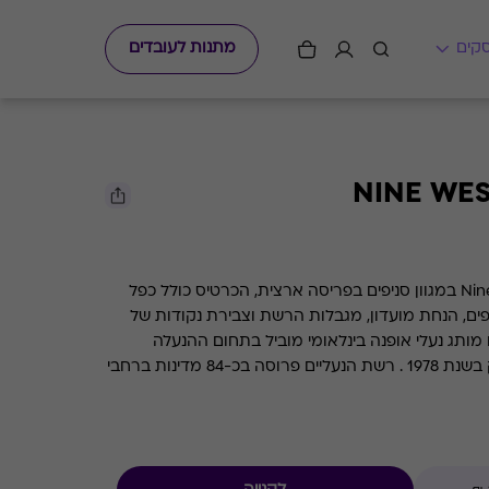
מתנות לעובדים
גיפט קארד למימוש ברשת Nine west במגוון סניפים בפריסה ארצית, הכרטיס כולל כפל
פים, הנחת מועדון, מגבלות הרשת וצבירת נקודות של
סק. מותג NINE WEST הינו מותג נעלי אופנה בינלאומי מוביל בתחום ההנעלה
והאקססוריז לנשים שנוסד בניו יורק בשנת 1978 . רשת הנעליים פרוסה בכ-84 מדינות ברחבי
19 המותג הגיע לישראל וקבוצת בריל הינה הזכיינית הבלעדית של הרשת
רשת מתמחה במגוון רחב של דגמי נעליים, תיקים,
גש על אופנתיות ואיכות.