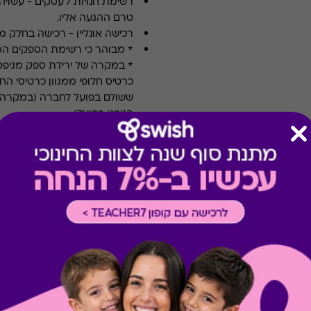
רשימת חנויות / עסקים
-
עשויה
טרם ההגעה אליו.
רכישה אונליין
-
רכישה בחלק מאת
* מבוהר כי רשימת הספקים ה
* במקרה של ירידת ספק מגיפט
כרטיס חלופי ממגוון כרטיסי הח
ששולם בפועל לחברה (במקרה כז
הגיפט בפועל).
קיבלת מתנה כזו?