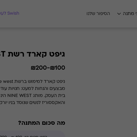
מצאו לי מתנה
Swish לעסקים
י מתנה
הסיפור שלנו
גיפט קארד רשת NINE WEST
₪100-₪200
מבצעים והנחות למעט: חנויות עוד
בית הע
הגלובוס. בשנת 99
עם סניפים בפריסה ארצית רחבה. ה
מה סכום המתנה?
ארנקים ומגוון אביזרים משלימים בד