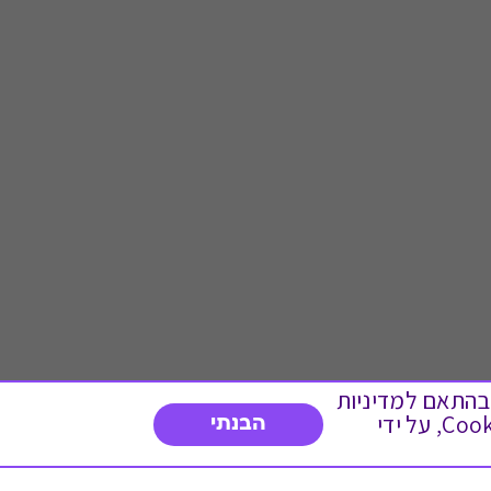
 ועוד, בהתאם למדיניות
הפרטיות. המשך גלישה באתר מהווה הסכמה לשימוש זה. באפשרותך לשנות את הגדרות ה- Cookies, על ידי
הבנתי
דברו איתנו