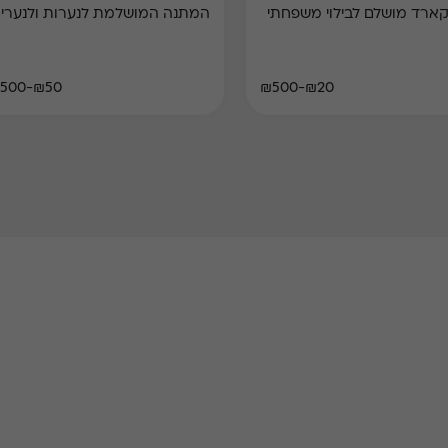
קארד מושלם לבילוי משפחתי
המתנה המושלמת לנערות ולנערים
₪50-₪500
₪20-₪500