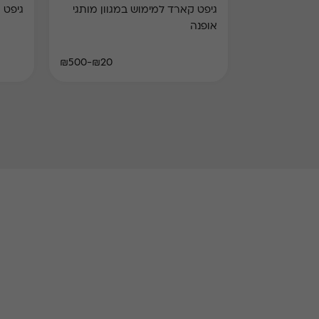
גיפט קארד למימוש במגוון מותגי
גיפט 
אופנה
₪20-₪500