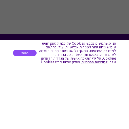
אנו משתמשים בקבצי Cookies על מנת לספק חווית
לתת מתנה
שימוש נוחה יותר למטרות אנליטיות ועוד, בהתאם
למדיניות הפרטיות. המשך גלישה באתר מהווה הסכמה
הבנתי
לשימוש זה. באפשרותך לשנות את הגדרות ה-
כל המתנות
Cookies, על ידי התאמה אישית של הגדרות הדפדפן
שלך.
למדיניות הפרטיות
ומידע אודות קבצי Cookies.
מתנות ללידה
מתנה למורה ולגננת לסוף שנה
מסעדות ובתי קפה
ארוחות בוקר
יקבים ומבשלות
צימרים ובתי מלון