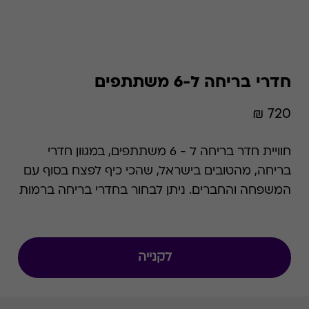
חדרי בריחה ל-6 משתתפים
720 ₪
חוויית חדר בריחה ל - 6 משתתפים, במגוון חדרי
בריחה, מהטובים בישראל, שהכי כיף לפצח בסוף עם
המשפחה והחברים. ניתן לבחור בחדרי בריחה ברמות
קושי ונושא משתנים המתאימים למגוון אירועים
משמחים: דייט רומנטי, בילוי משפחתי, חגיגות יום
הולדת, ימי גיבוש, קבוצות וילדים.
לקנייה