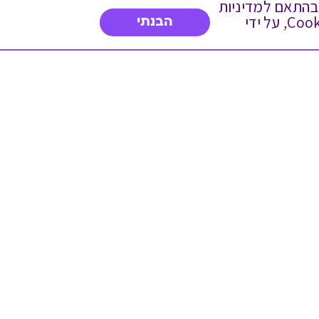
 ועוד, בהתאם למדיניות
הפרטיות. המשך גלישה באתר מהווה הסכמה לשימוש זה. באפשרותך לשנות את הגדרות ה- Cookies, על ידי
הבנתי
דברו איתנו
03-3737392
א'-ה' 9:00-17:00
פנייה לשירות לקוחות
תו תקן בינלאומי המעיד
על רמת האמינות,
המקצועיות ואיכות
השירות.