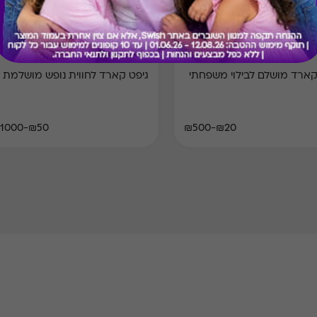
Swish Hotels & Spa
Swish Fa
קארד מושלם לבילוי משפחתי
גיפט קארד לחווית נופש מושלמת
₪50-₪1000
₪20-₪500