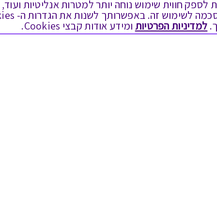
ים בקבצי Cookies על מנת לספק חווית שימוש נוחה יותר למטרות אנליטיות
.
למדיניות הפרטיות
ומידע אודות קבצי Cookies.
לתת מתנה
טוב לדעת
כל המתנות
בירור יתרה בגיפט קארד
מתנות ללידה
שאלות נפוצות
מתנה למורה ולגננת לסוף שנה
Swish בתקשורת
מסעדות ובתי קפה
שחזור קוד דיגיטלי
ארוחות בוקר
כניסה לעסקים
יקבים ומבשלות
תקנון האתר ותנאי שימוש
צימרים ובתי מלון
תקנון גיפט קארד
בילוי בספא
מדיניות פרטיות
מופעים והצגות
הקוד האתי
אופנה ולייף סטייל
הסדרי נגישות
מתנות לראש השנה
הצטרפות ספקים
גיפט קארד
מועדונים ותוכניות נאמנות