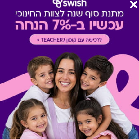
טרם ההגעה אליו.
רכישה אונליין
-
רכישה בחלק מאת
* ניתן לממש הטבה פעם אחת ב
את השובר/ קוד טרם המימוש ו/
של אי מימוש השובר לאחר התו
באחריות בית העסק בלבד.
מתנות ששווה לך להכיר