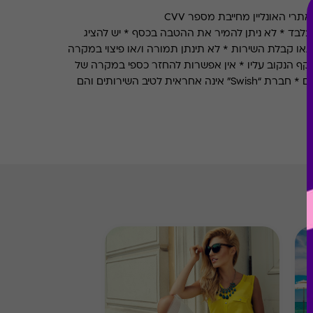
רי האונליין מחייבת מספר CVV
לבד * לא ניתן להמיר את ההטבה בכסף * יש להציג
או קבלת השירות * לא תינתן תמורה ו/או פיצוי במקרה
קף הנקוב עליו * אין אפשרות להחזר כספי במקרה של
אובדן או גניבה * אין כפל מבצעים * חברת “Swish” אינה אחראית לטיב השירותים והם