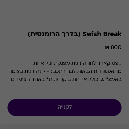
Swish Break (בדרך הרומנטית)
800 ₪
גיפט קארד לחוויה זוגית מפנקת של אחת
מהאפשרויות הבאות לבחירתכם: - לינה זוגית בצימר
באמצ""ש, כולל ארוחת בוקר זוגית* באחד הצימרים
הקסומים מתוך הרשימה. - פינוק וטיפול זוגי באחד
מאתרי הספא בפריסה ארצית רחבה מתוך הרשימה
המפורטת. - פעילות זוגית באחת מהאטרקציות
לקנייה
המובילות מתוך הרשימה המפורטת. לתשומת לבך כי
שם המוצר השתנה מבדרך הרומנטית ל- Swish
Break. המידע שבעמוד Swish Break תקף גם לגבי