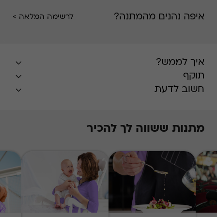
בדרך הרומנטית, לרבות כל התנאים ו/או המצגים ו/או
איפה נהנים מהמתנה?
לרשימה המלאה >
רשימת הרשתות וכו'. * לתשומת לבך כי חלק
מהצימרים לא מגישים ארוחת בוקר
איך לממש?
תוקף
חשוב לדעת
מתנות ששווה לך להכיר
* בעונת השיא, חודשים יולי-אוגוסט, הזמנת
האירוח על בסיס מקום פנוי במרבית המלונות,
ותידרש תוספת תשלום על פי
המפורט
באתר
.
התשלום עבור התוספת
Swish