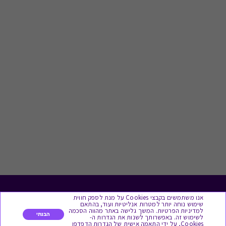
לתת מתנה
אנו משתמשים בקבצי Cookies על מנת לספק חווית
שימוש נוחה יותר למטרות אנליטיות ועוד, בהתאם
למדיניות הפרטיות. המשך גלישה באתר מהווה הסכמה
הבנתי
לשימוש זה. באפשרותך לשנות את הגדרות ה-
כל המתנות
Cookies, על ידי התאמה אישית של הגדרות הדפדפן