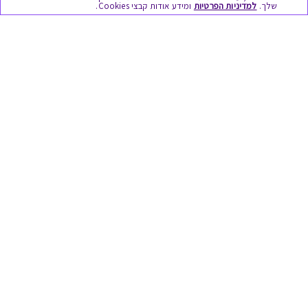
שלך.
למדיניות הפרטיות
ומידע אודות קבצי Cookies.
מתנות ללידה
מתנה למורה ולגננת לסוף שנה
מסעדות ובתי קפה
ארוחות בוקר
יקבים ומבשלות
צימרים ובתי מלון
בילוי בספא
מופעים והצגות
אופנה ולייף סטייל
מתנות לראש השנה
גיפט קארד
טוב לדעת