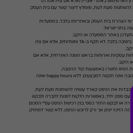
ן ו/או מימוש באתרי אונליין (אלא אם צויין אחרת)
 להשתנות מעת לעת, מומלץ ליצור קשר עם בית העסק
פי הצהרת בית העסק ובאחריותו בלבד. במסעדות
ה בחגי ישראל.
תעדכן באתר המסעדה או היקב.
תקף בישיבה בלבד. לא תקף ב-TA ומשלוחים, אלא אם צוין
קב.
חות עסקיות וארוחות בראש השנה האזרחית, אלא אם
ו היקב.
את הטיפ (תשר) באמצעות קוד ההטבה.
ההטבה אינה תקפה למבצעים, ללא happy hours ואינה
מכבדות את הגיפט קארד עשויה להשתנות מעת לעת.
 עם ספק יחיד, באפשרות הלקוח לפנות לחברה ולבקש
ברה או לבקש החזר כספי בגין רכישת הגיפט עפ"י הסכום
ה הזיכוי יינתן אך ורק לרוכש הגיפט, ללא קשר למחזיק