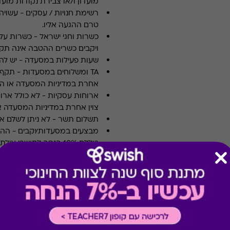
מועדון ו/או צבירת נקודות מועדו
רשימת חנויות / עסקים
-
עשויה
טרם ההגעה אליו.
כשרות וחגי ישראל
-
כשרות על 
ויקבים כשרים ההטבה אינה תקפ
שעות פעילות במסעדה
-
יש לה
TA ומשלוחים במסעדות
-
אחרת במדיניות המסעדה או הי
ארוחות עסקיות
-
לא כולל ארו
צוין אחרת במדיניות המסעדה א
תשלום תשר
-
לא ניתן לשלם 
מבצעים במסעדות/יקבים
-
כוללת 10% הנחה לתושבי אילת
* מבוהר כי רשימת הספקים ה
* במקרה של ירידת ספק מגיפט
כרטיס חלופי ממגוון כרטיסי הח
ששולם בפועל לחברה (במקרה כז
הגיפט בפועל).