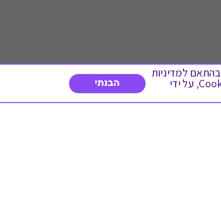
 ועוד, בהתאם למדיניות
הפרטיות. המשך גלישה באתר מהווה הסכמה לשימוש זה. באפשרותך לשנות את הגדרות ה- Cookies, על ידי
הבנתי
דברו איתנו
03-3737392
א'-ה' 9:00-17:00
פנייה לשירות לקוחות
תו תקן בינלאומי המעיד
על רמת האמינות,
המקצועיות ואיכות