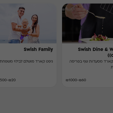
Swish Family
Swish Dine & 
(
קארד מסעדות שף בפריסה
גיפט קארד מושלם לבילוי משפחתי
ת
₪20-₪500
₪60-₪1000