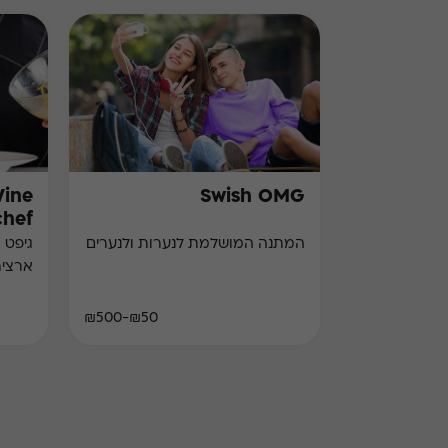
Wine
Swish OMG
chef)
המתנה המושלמת לנערות ולנערים
גיפט 
ארצי
₪50-₪500