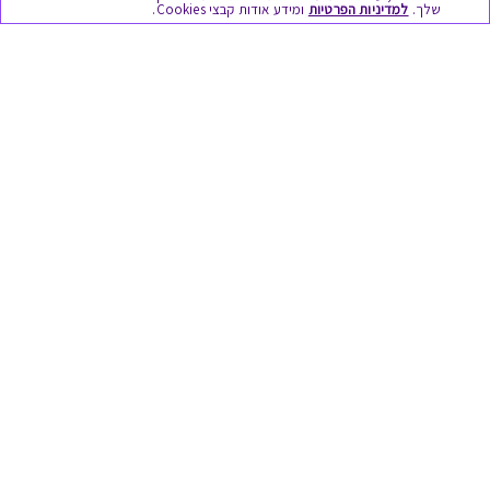
שלך.
למדיניות הפרטיות
ומידע אודות קבצי Cookies.
מתנות ללידה
מתנה למורה ולגננת לסוף שנה
מסעדות ובתי קפה
ארוחות בוקר
יקבים ומבשלות
צימרים ובתי מלון
בילוי בספא
מופעים והצגות
אופנה ולייף סטייל
מתנות לראש השנה
גיפט קארד
טוב לדעת