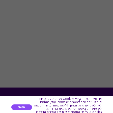
לתת מתנה
אנו משתמשים בקבצי Cookies על מנת לספק חווית
שימוש נוחה יותר למטרות אנליטיות ועוד, בהתאם
למדיניות הפרטיות. המשך גלישה באתר מהווה הסכמה
הבנתי
לשימוש זה. באפשרותך לשנות את הגדרות ה-
כל המתנות
Cookies, על ידי התאמה אישית של הגדרות הדפדפן