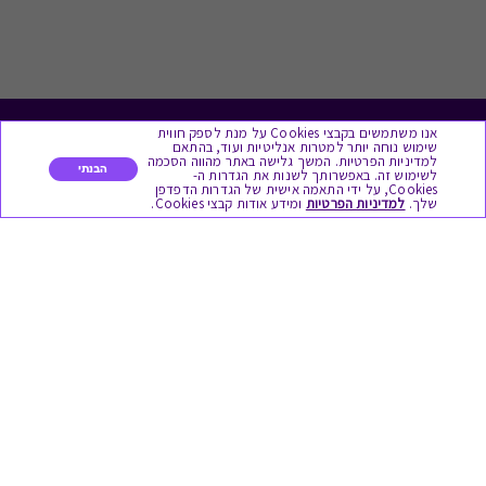
אנו משתמשים בקבצי Cookies על מנת לספק חווית
לתת מתנה
שימוש נוחה יותר למטרות אנליטיות ועוד, בהתאם
למדיניות הפרטיות. המשך גלישה באתר מהווה הסכמה
הבנתי
לשימוש זה. באפשרותך לשנות את הגדרות ה-
Cookies, על ידי התאמה אישית של הגדרות הדפדפן
כל המתנות
שלך.
למדיניות הפרטיות
ומידע אודות קבצי Cookies.
מתנות ללידה
מתנה למורה ולגננת לסוף שנה
מסעדות ובתי קפה
ארוחות בוקר
יקבים ומבשלות
צימרים ובתי מלון
בילוי בספא