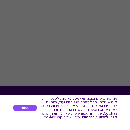
אנו משתמשים בקבצי Cookies על מנת לספק חווית
לתת מתנה
שימוש נוחה יותר למטרות אנליטיות ועוד, בהתאם
למדיניות הפרטיות. המשך גלישה באתר מהווה הסכמה
הבנתי
לשימוש זה. באפשרותך לשנות את הגדרות ה-
כל המתנות
Cookies, על ידי התאמה אישית של הגדרות הדפדפן
שלך.
למדיניות הפרטיות
ומידע אודות קבצי Cookies.
מתנות ללידה