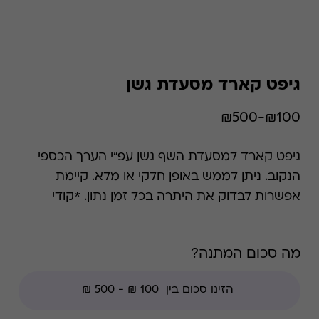
גיפט קארד מסעדת גשן
₪100-₪500
גיפט קארד למסעדת השף גשן עפ"י הערך הכספי
הנקוב. ניתן לממש באופן חלקי או מלא. קיימת
אפשרות לבדוק את היתרה בכל זמן נתון. *קודי
הנחה אינם תקפים בגיפט קארד זה, למעט קודי
מועדוני לקוחות ומבצעי החודש ללקוחות.
מה סכום המתנה?