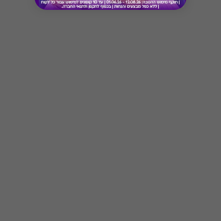
* מבוהר כי רשימת הספקים המכבדות את הגיפט
קארד עשויה להשתנות מעת לעת.
* במקרה של ירידת ספק מגיפט עם ספק יחיד,
באפשרות הלקוח לפנות לחברה ולבקש כרטיס חלופי
Button
ממגוון כרטיסי החברה או לבקש החזר כספי בגין
רכישת הגיפט עפ"י הסכום ששולם בפועל לחברה
(במקרה כזה הזיכוי יינתן אך ורק לרוכש הגיפט, ללא
קשר למחזיק הגיפט בפועל).