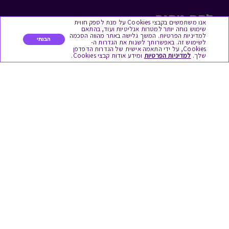
לתת מתנה
אנו משתמשים בקבצי Cookies על מנת לספק חווית
שימוש נוחה יותר למטרות אנליטיות ועוד, בהתאם
למדיניות הפרטיות. המשך גלישה באתר מהווה הסכמה
כל המתנות
הבנתי
לשימוש זה. באפשרותך לשנות את הגדרות ה-
Cookies, על ידי התאמה אישית של הגדרות הדפדפן
שלך.
למדיניות הפרטיות
ומידע אודות קבצי Cookies.
מתנות ללידה
מתנה למורה ולגננת לסוף שנה
מסעדות ובתי קפה
ארוחות בוקר
יקבים ומבשלות
צימרים ובתי מלון
בילוי בספא
מופעים והצגות
אופנה ולייף סטייל
מתנות לראש השנה