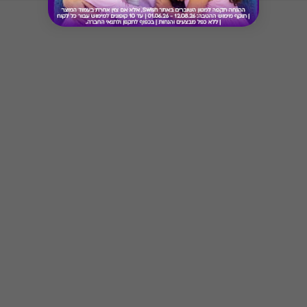
* בתוקף ל-5 שנים מעת בחירת המתנה
* המימוש הינו רב פעמי עד לסיום היתרה
* לא כולל הנחות מועדון/צבירת נקודות
Button
* ניתן למימוש בכל ימות השבוע למעט ימים סגורים או אם
צוין אחרת
* יש להגיע עם הקוד לאחד מהאתרים המפורטים ברשימה
* יש להציג את השובר/ קוד טרם המימוש ו/או קבלת
השירות
* לא תינתן תמורה ו/או פיצוי במקרה של אי מימוש השובר
לאחר התוקף הנקוב עליו
* לאחר בחירת ההטבה לא ניתן יהיה להחליפה בהטבה
אחרת
* טיב השירותים הינם באחריות האתר בלבד
* לא תקף לארוחות עסקיות ומבצעים