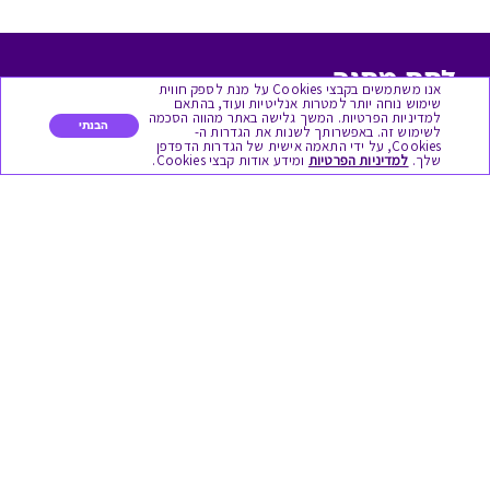
לתת מתנה
אנו משתמשים בקבצי Cookies על מנת לספק חווית
שימוש נוחה יותר למטרות אנליטיות ועוד, בהתאם
למדיניות הפרטיות. המשך גלישה באתר מהווה הסכמה
כל המתנות
הבנתי
לשימוש זה. באפשרותך לשנות את הגדרות ה-
Cookies, על ידי התאמה אישית של הגדרות הדפדפן
שלך.
למדיניות הפרטיות
ומידע אודות קבצי Cookies.
מתנות ללידה
מתנה למורה ולגננת לסוף שנה
מסעדות ובתי קפה
ארוחות בוקר
יקבים ומבשלות
צימרים ובתי מלון
בילוי בספא
מופעים והצגות
אופנה ולייף סטייל