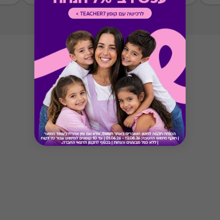
* יש להציג את השובר/ קוד טרם המימוש ו/או קבלת
השירות.
*לא תינתן תמורה ו/או פיצוי במקרה של אי מימוש
השובר לאחר התוקף הנקוב עליו.
*לאחר בחירת ההטבה לא ניתן יהיה להחליפה
בהטבה אחרת.
*טיב השירותים הינם באחריות האתר בלבד * לא
מיועד לקבוצות ואירועים
Button