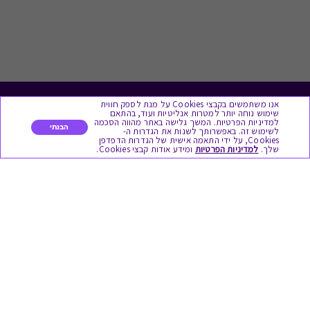
אנו משתמשים בקבצי Cookies על מנת לספק חווית
לתת מתנה
שימוש נוחה יותר למטרות אנליטיות ועוד, בהתאם
למדיניות הפרטיות. המשך גלישה באתר מהווה הסכמה
הבנתי
לשימוש זה. באפשרותך לשנות את הגדרות ה-
כל המתנות
Cookies, על ידי התאמה אישית של הגדרות הדפדפן
שלך.
למדיניות הפרטיות
ומידע אודות קבצי Cookies.
מתנות ללידה
מתנה למורה ולגננת לסוף שנה
מסעדות ובתי קפה
ארוחות בוקר
יקבים ומבשלות
צימרים ובתי מלון