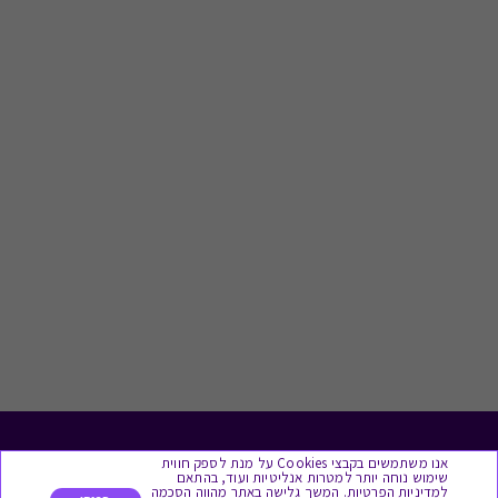
לתת מתנה
אנו משתמשים בקבצי Cookies על מנת לספק חווית
שימוש נוחה יותר למטרות אנליטיות ועוד, בהתאם
למדיניות הפרטיות. המשך גלישה באתר מהווה הסכמה