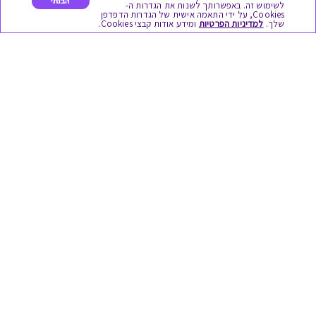
הבנתי
כל המתנות
לשימוש זה. באפשרותך לשנות את הגדרות ה-
Cookies, על ידי התאמה אישית של הגדרות הדפדפן
שלך.
למדיניות הפרטיות
ומידע אודות קבצי Cookies.
מתנות ללידה
מתנה למורה ולגננת לסוף שנה
מסעדות ובתי קפה
ארוחות בוקר
יקבים ומבשלות
צימרים ובתי מלון
בילוי בספא
מופעים והצגות
אופנה ולייף סטייל
מתנות לראש השנה
גיפט קארד