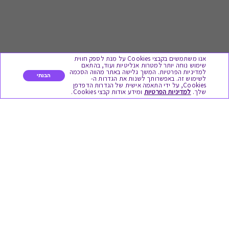
אנו משתמשים בקבצי Cookies על מנת לספק חווית
שימוש נוחה יותר למטרות אנליטיות ועוד, בהתאם
למדיניות הפרטיות. המשך גלישה באתר מהווה הסכמה
הבנתי
לשימוש זה. באפשרותך לשנות את הגדרות ה-
Cookies, על ידי התאמה אישית של הגדרות הדפדפן
לתת מתנה
שלך.
למדיניות הפרטיות
ומידע אודות קבצי Cookies.
כל המתנות
מתנות ללידה
מתנה למורה ולגננת לסוף שנה
מסעדות ובתי קפה
ארוחות בוקר
יקבים ומבשלות
צימרים ובתי מלון