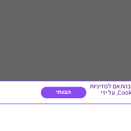
 ועוד, בהתאם למדיניות
הפרטיות. המשך גלישה באתר מהווה הסכמה לשימוש זה. באפשרותך לשנות את הגדרות ה- Cookies, על ידי
הבנתי
דברו איתנו
03-3737392