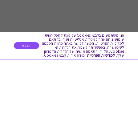
אנו משתמשים בקבצי Cookies על מנת לספק חווית
שימוש נוחה יותר למטרות אנליטיות ועוד, בהתאם
למדיניות הפרטיות. המשך גלישה באתר מהווה הסכמה
הבנתי
לשימוש זה. באפשרותך לשנות את הגדרות ה-
Cookies, על ידי התאמה אישית של הגדרות הדפדפן
לתת מתנה
שלך.
למדיניות הפרטיות
ומידע אודות קבצי Cookies.
כל המתנות
מתנות ללידה
מתנה למורה ולגננת לסוף שנה
מסעדות ובתי קפה
ארוחות בוקר
יקבים ומבשלות
צימרים ובתי מלון