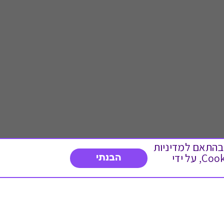
 ועוד, בהתאם למדיניות
הפרטיות. המשך גלישה באתר מהווה הסכמה לשימוש זה. באפשרותך לשנות את הגדרות ה- Cookies, על ידי
הבנתי
דברו איתנו
03-3737392