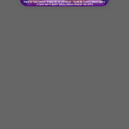
* מבוהר כי רשימת הספקים המכבדות את הגיפט
קארד עשויה להשתנות מעת לעת.
* במקרה של ירידת ספק מגיפט עם ספק יחיד,
באפשרות הלקוח לפנות לחברה ולבקש כרטיס חלופי
Button
ממגוון כרטיסי החברה או לבקש החזר כספי בגין
רכישת הגיפט עפ"י הסכום ששולם בפועל לחברה
(במקרה כזה הזיכוי יינתן אך ורק לרוכש הגיפט, ללא
קשר למחזיק הגיפט בפועל).