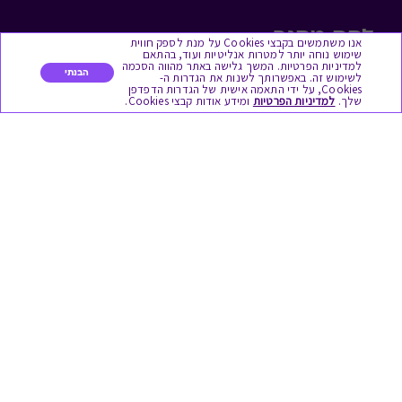
לתת מתנה
אנו משתמשים בקבצי Cookies על מנת לספק חווית
שימוש נוחה יותר למטרות אנליטיות ועוד, בהתאם
למדיניות הפרטיות. המשך גלישה באתר מהווה הסכמה
כל המתנות
הבנתי
לשימוש זה. באפשרותך לשנות את הגדרות ה-
Cookies, על ידי התאמה אישית של הגדרות הדפדפן
שלך.
למדיניות הפרטיות
ומידע אודות קבצי Cookies.
מתנות ללידה
מתנה למורה ולגננת לסוף שנה
מסעדות ובתי קפה
ארוחות בוקר
יקבים ומבשלות
צימרים ובתי מלון
בילוי בספא
מופעים והצגות
אופנה ולייף סטייל
מתנות לראש השנה