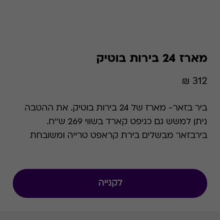
מארז 24 בירות בוטיק
312 ₪
ביר בזאר- מארז של 24 בירות בוטיק. את ההטבה
ניתן למשש גם כגיפט קארד בשווי 269 ש''ח.
בירבזאר מבשלים בירת קראפט טרייה ומשובחת
100% כחול לבן. משלוח לכל חלקי הארץ בין 3-6 ימי
עסקים. בתוקף לשנתיים מהרכישה
לקנייה