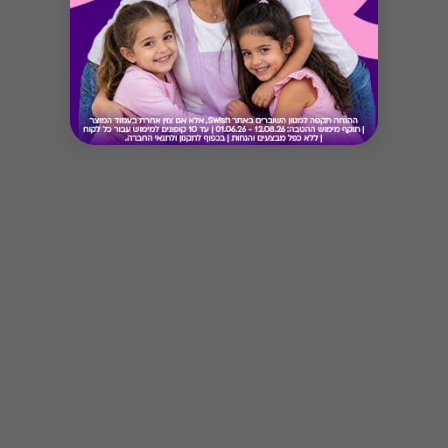
* ניתן לממש שובר אחד בעסקה
* הקוד מקנה מארז 24 בירות בוטיק לבחירה מהמגוון
הקיים כולל משלוח.
* את ההטבה ניתן לממש גם כשובר בשווי 269 ש''ח
*אופן המימוש: יש להיכנס לאתר בית העסק, לבחור
את המוצרים ולהזין את קוד הקופון בסל הקניות
* משלוח לכל חלקי הארץ בין 3-6 ימי עסקים
* ימי פעילות א׳-ה׳ בין 9:00-17:00
* בירורים בטלפון: 02-3761330 או במייל
Button
bbx@beerbazaar.co.il
* אזהרה: צריכה מופרזת של אלכוהול מסכנת חיים
ומזיקה לבריאות
* לא תינתן תמורה ו/או פיצוי במקרה של אי מימוש
השובר לאחר התוקף הנקוב עליו
* אין אפשרות להחזר כספי במקרה של אובדן או
גניבה