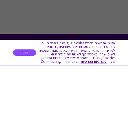
אנו משתמשים בקבצי Cookies על מנת לספק חווית
לתת מתנה
שימוש נוחה יותר למטרות אנליטיות ועוד, בהתאם
למדיניות הפרטיות. המשך גלישה באתר מהווה הסכמה
הבנתי
לשימוש זה. באפשרותך לשנות את הגדרות ה-
כל המתנות
Cookies, על ידי התאמה אישית של הגדרות הדפדפן
שלך.
למדיניות הפרטיות
ומידע אודות קבצי Cookies.
מתנות ללידה
מתנה למורה ולגננת לסוף שנה
מסעדות ובתי קפה
ארוחות בוקר
יקבים ומבשלות
צימרים ובתי מלון