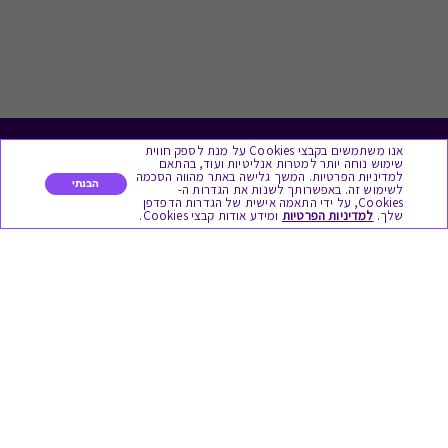
אנו משתמשים בקבצי Cookies על מנת לספק חווית
לתת מתנה
שימוש נוחה יותר למטרות אנליטיות ועוד, בהתאם
למדיניות הפרטיות. המשך גלישה באתר מהווה הסכמה
הבנתי
לשימוש זה. באפשרותך לשנות את הגדרות ה-
כל המתנות
Cookies, על ידי התאמה אישית של הגדרות הדפדפן
שלך.
למדיניות הפרטיות
ומידע אודות קבצי Cookies.
מתנות ללידה
מתנה למורה ולגננת לסוף שנה
מסעדות ובתי קפה
ארוחות בוקר
יקבים ומבשלות
צימרים ובתי מלון