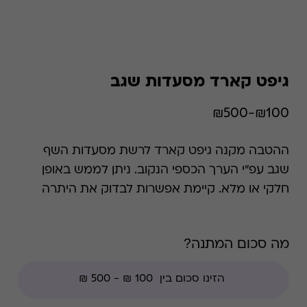
גיפט קארד מסעדות שגב
₪100-₪500
ההטבה מקנה גיפט קארד לרשת מסעדות השף
שגב עפ"י הערך הכספי הנקוב. ניתן לממש באופן
חלקי או מלא. קיימת אפשרות לבדוק את היתרה
בכל זמן נתון. *קודי הנחה אינם תקפים בגיפט קארד
זה.
מה סכום המתנה?