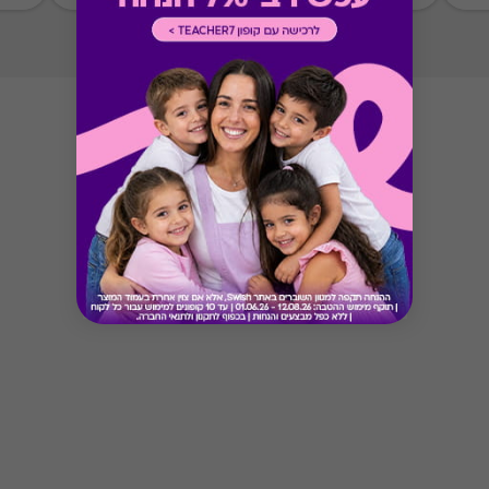
* מבוהר כי רשימת הספקים המכבדות את הגיפט
קארד עשויה להשתנות מעת לעת.
* במקרה של ירידת ספק מגיפט עם ספק יחיד,
באפשרות הלקוח לפנות לחברה ולבקש כרטיס חלופי
ממגוון כרטיסי החברה או לבקש החזר כספי בגין
רכישת הגיפט עפ"י הסכום ששולם בפועל לחברה
(במקרה כזה הזיכוי יינתן אך ורק לרוכש הגיפט, ללא
קשר למחזיק הגיפט בפועל).
Button