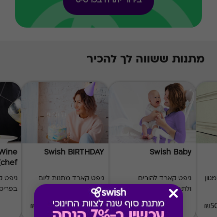
בירור יתרה בכרטיס
מתנות ששווה לך להכיר
 Wine
Swish BIRTHDAY
Swish Baby
(chef)
וון
גיפט קארד להורים
גיפט קארד מתנות ליום
גיפט 
ולתינוק
הולדת
בפריס
₪50-₪500
₪20-₪1000