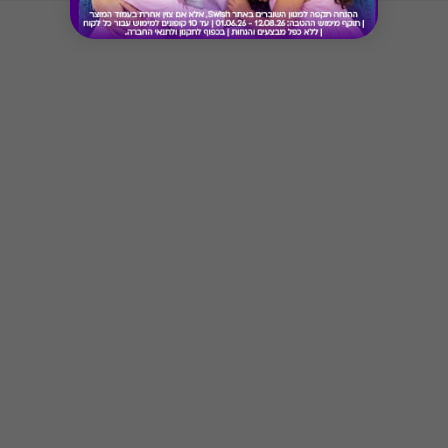
Button
הכרטיס אינו ניתן למימוש במזנוני הסינמה סיטי
חדש! ניתן לשלם באתר Swish באמצעות כרטיס/