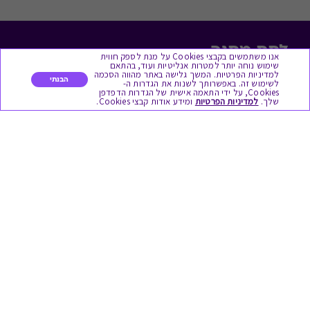
לתת מתנה
אנו משתמשים בקבצי Cookies על מנת לספק חווית
שימוש נוחה יותר למטרות אנליטיות ועוד, בהתאם
למדיניות הפרטיות. המשך גלישה באתר מהווה הסכמה
כל המתנות
הבנתי
לשימוש זה. באפשרותך לשנות את הגדרות ה-
Cookies, על ידי התאמה אישית של הגדרות הדפדפן
שלך.
למדיניות הפרטיות
ומידע אודות קבצי Cookies.
מתנות ללידה
מתנה למורה ולגננת לסוף שנה
מסעדות ובתי קפה
ארוחות בוקר
יקבים ומבשלות
צימרים ובתי מלון
בילוי בספא
מופעים והצגות
אופנה ולייף סטייל