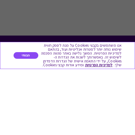
אנו משתמשים בקבצי Cookies על מנת לספק חווית
לתת מתנה
שימוש נוחה יותר למטרות אנליטיות ועוד, בהתאם
למדיניות הפרטיות. המשך גלישה באתר מהווה הסכמה
הבנתי
לשימוש זה. באפשרותך לשנות את הגדרות ה-
כל המתנות
Cookies, על ידי התאמה אישית של הגדרות הדפדפן
שלך.
למדיניות הפרטיות
ומידע אודות קבצי Cookies.
מתנות ללידה
מתנה למורה ולגננת לסוף שנה
מסעדות ובתי קפה
ארוחות בוקר
יקבים ומבשלות
צימרים ובתי מלון