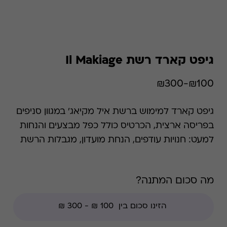
גיפט קארד רשת Il Makiage
₪100-₪300
גיפט קארד למימוש ברשת איל מקיאג' במגוון סניפים
בפריסה ארצית, הכרטיס כולל כפל מבצעים והנחות
למעט: חנויות עודפים, הנחת מועדון, מגבלות הרשת
וצבירת נקודות של בית העסק. איל מקיאג' הוקמה
מתוך האמונה שלאוהבי איפור ולאמני איפור מגיע
מה סכום המתנה?
מגוון אמיתי של איפור מקצועי ואיכותי, באמצעותו
יוכלו לבטא את עצמם. כיום אנו מציגים מוצרים
חדשים ומעצימים מדי חודש, ומשתפים אתכן
במומחיות ובידע המקצועי שלנו, המאפשרים לכם