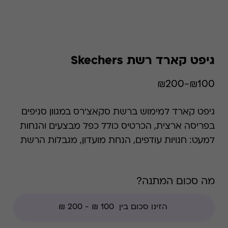
גיפט קארד רשת Skechers
₪100-₪200
גיפט קארד למימוש ברשת סקאצ'רס במגוון סניפים
בפריסה ארצית, הכרטיס כולל כפל מבצעים והנחות
למעט: חנויות עודפים, הנחת מועדון, מגבלות הרשת
וצבירת נקודות של בית העסק. הכל התחיל בבית
קטן ומגניב על חוף בקליפורניה אי שם בשנת 1992,
מה סכום המתנה?
שם סקצ'רס התחילה כמותג קטן של אב ובן
שהחליטו למכור מגפיים בהשראת הגראנג'. היום,
סקצ'רס היא מעצמת נעליים עם שם בינלאומי עם
חנויות בכל העולם עם מעל 4,170 סניפים בפריסה