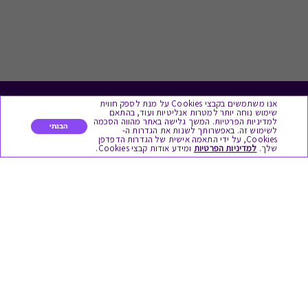
אנו משתמשים בקבצי Cookies על מנת לספק חווית
לתת מתנה
שימוש נוחה יותר למטרות אנליטיות ועוד, בהתאם
למדיניות הפרטיות. המשך גלישה באתר מהווה הסכמה
הבנתי
לשימוש זה. באפשרותך לשנות את הגדרות ה-
כל המתנות
Cookies, על ידי התאמה אישית של הגדרות הדפדפן
שלך.
למדיניות הפרטיות
ומידע אודות קבצי Cookies.
מתנות ללידה
מתנה למורה ולגננת לסוף שנה
מסעדות ובתי קפה
ארוחות בוקר
יקבים ומבשלות
צימרים ובתי מלון