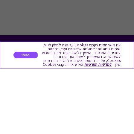
אנו משתמשים בקבצי Cookies על מנת לספק חווית
לתת מתנה
שימוש נוחה יותר למטרות אנליטיות ועוד, בהתאם
למדיניות הפרטיות. המשך גלישה באתר מהווה הסכמה
הבנתי
לשימוש זה. באפשרותך לשנות את הגדרות ה-
כל המתנות
Cookies, על ידי התאמה אישית של הגדרות הדפדפן
שלך.
למדיניות הפרטיות
ומידע אודות קבצי Cookies.
מתנות ללידה
מתנה למורה ולגננת לסוף שנה
מסעדות ובתי קפה
ארוחות בוקר
יקבים ומבשלות
צימרים ובתי מלון