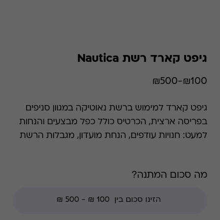
גיפט קארד רשת Nautica
₪100-₪500
גיפט קארד למימוש ברשת נאוטיקה במגוון סניפים
בפריסה ארצית, הכרטיס כולל כפל מבצעים והנחות
למעט: חנויות עודפים, הנחת מועדון, מגבלות הרשת
וצבירת נקודות של בית העסק. נאוטיקה נחשב למותג
לייף סטייל מוביל, ומצליח לשלב בין נוחות לאופנה
מה סכום המתנה?
על-זמנית. בנאוטיקה מגוון פריטי לבוש לכל
המשפחה- נשים, גברים וילדים כאחד, עם מעל ל-
1,400 חנויות ברחבי העולם.