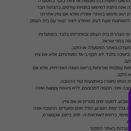
התאם לשעות בהן מוגשות ארוחות בוקר במסעדה
 אינה ניתנת למימוש בחנויות עודפים, בהנחות חבר
ן ו/או מימוש באתרי אונליין (אלא אם צויין אחרת)
 להשתנות מעת לעת, מומלץ ליצור קשר עם בית העסק
פי הצהרת בית העסק ובאחריותו בלבד. במסעדות
ה בחגי ישראל.
תעדכן באתר המסעדה או היקב.
תקף בישיבה בלבד. לא תקף ב-TA ומשלוחים, אלא אם צוין
קב.
חות עסקיות וארוחות בראש השנה האזרחית, אלא אם
ו היקב.
את הטיפ (תשר) באמצעות קוד ההטבה.
ההטבה אינה תקפה למבצעים, ללא happy hours ואינה
שבוע, למעט ימים סגורים או אם צויין.
ש בכל ימות השבוע, כולל חגים ומועדים. ההטבה אינה
אינה תקפה בהזמנת סרטי תלת מימד, כרטיס לאולמות ה- VIP, ביזנס, אקספרס,
ת.
והגבלות באתר המקור