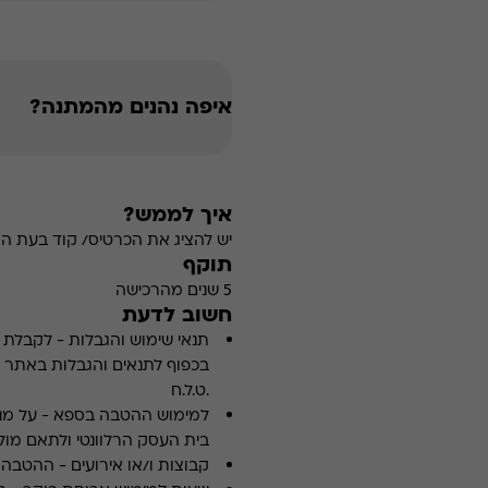
איפה נהנים מהמתנה?
איך לממש?
יש להציג את הכרטיס/ קוד בעת ה
תוקף
5 שנים מהרכישה
חשוב לדעת
תנאי שימוש והגבלות
-
לקבלת פ
.ט.ל.ח
למימוש ההטבה בספא
-
על מנ
בית העסק הרלוונטי ולתאם מולו
קבוצות ו/או אירועים
-
ההטבה א