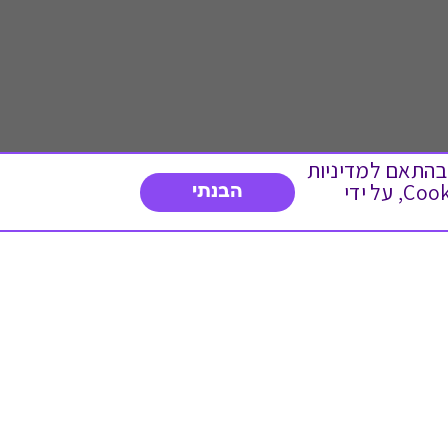
 ועוד, בהתאם למדיניות
הפרטיות. המשך גלישה באתר מהווה הסכמה לשימוש זה. באפשרותך לשנות את הגדרות ה- Cookies, על ידי
הבנתי
דברו איתנו
03-3737392
א'-ה' 9:00-17:00
פנייה לשירות לקוחות
תו תקן בינלאומי המעיד
על רמת האמינות,