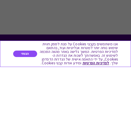
אנו משתמשים בקבצי Cookies על מנת לספק חווית
לתת מתנה
שימוש נוחה יותר למטרות אנליטיות ועוד, בהתאם
למדיניות הפרטיות. המשך גלישה באתר מהווה הסכמה
הבנתי
לשימוש זה. באפשרותך לשנות את הגדרות ה-
כל המתנות
Cookies, על ידי התאמה אישית של הגדרות הדפדפן
שלך.
למדיניות הפרטיות
ומידע אודות קבצי Cookies.
מתנות ללידה
מתנה למורה ולגננת לסוף שנה
מסעדות ובתי קפה
ארוחות בוקר
יקבים ומבשלות
צימרים ובתי מלון