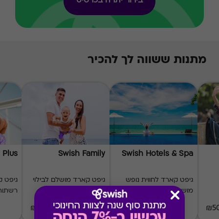
בירור יתרה בכרטיס
מתנות ששווה לך להכיר
 Plus
Swish Family
Swish Hotels & Spa
גיפט קארד לחווית נופש
גיפט קארד מושלם לבילוי
מושלמת
משפחתי
רשתות 
₪20-₪500
₪50-₪1000