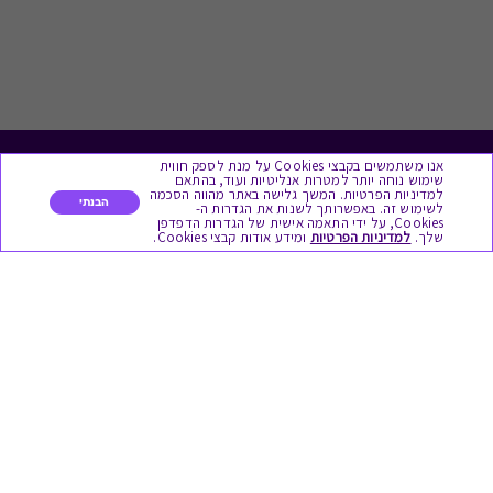
אנו משתמשים בקבצי Cookies על מנת לספק חווית
לתת מתנה
שימוש נוחה יותר למטרות אנליטיות ועוד, בהתאם
למדיניות הפרטיות. המשך גלישה באתר מהווה הסכמה
הבנתי
לשימוש זה. באפשרותך לשנות את הגדרות ה-
כל המתנות
Cookies, על ידי התאמה אישית של הגדרות הדפדפן
שלך.
למדיניות הפרטיות
ומידע אודות קבצי Cookies.
מתנות ללידה
מתנה למורה ולגננת לסוף שנה
מסעדות ובתי קפה
ארוחות בוקר
יקבים ומבשלות
צימרים ובתי מלון