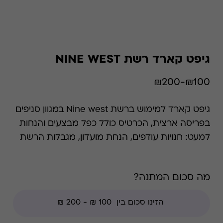
גיפט קארד רשת NINE WEST
₪100-₪200
גיפט קארד למימוש ברשת Nine west במגוון סניפים
בפריסה ארצית, הכרטיס כולל כפל מבצעים והנחות
למעט: חנויות עודפים, הנחת מועדון, מגבלות הרשת
וצבירת נקודות של בית העסק. מותג NINE WEST
הינו מותג נעלי אופנה בינלאומי מוביל בתחום
מה סכום המתנה?
ההנעלה והאקססוריז לנשים שנוסד בניו יורק בשנת
1978 . רשת הנעליים פרוסה בכ-84 מדינות ברחבי
הגלובוס. בשנת 1999 המותג הגיע לישראל וקבוצת
בריל הינה הזכיינית הבלעדית של הרשת עם סניפים