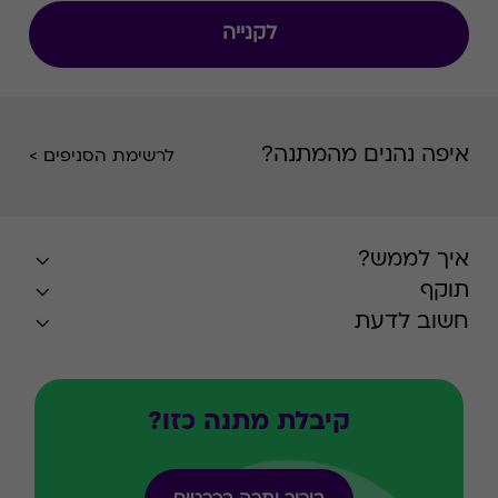
בפריסה ארצית רחבה. הרשת מתמחה במגוון רחב
לקנייה
של דגמי נעליים, תיקים, ארנקים ומגוון אביזרים
משלימים בדגש על אופנתיות ואיכות.
איפה נהנים מהמתנה?
לרשימת הסניפים >
איך לממש?
תוקף
חשוב לדעת
קיבלת מתנה כזו?