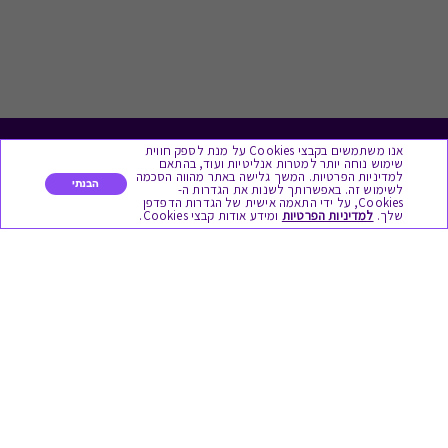
אנו משתמשים בקבצי Cookies על מנת לספק חווית
לתת מתנה
שימוש נוחה יותר למטרות אנליטיות ועוד, בהתאם
למדיניות הפרטיות. המשך גלישה באתר מהווה הסכמה
הבנתי
לשימוש זה. באפשרותך לשנות את הגדרות ה-
כל המתנות
Cookies, על ידי התאמה אישית של הגדרות הדפדפן
שלך.
למדיניות הפרטיות
ומידע אודות קבצי Cookies.
מתנות ללידה
מתנה למורה ולגננת לסוף שנה
מסעדות ובתי קפה
ארוחות בוקר
יקבים ומבשלות
צימרים ובתי מלון