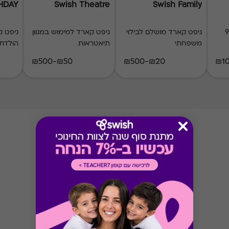
THDAY
Swish Theatre
Swish Family
ל 900
גיפט קארד מושלם לבילוי
גיפט קארד למימוש במגוון
גיפט ק
משפחתי
תיאטראות
הולדת
₪50-₪500
₪20-₪500