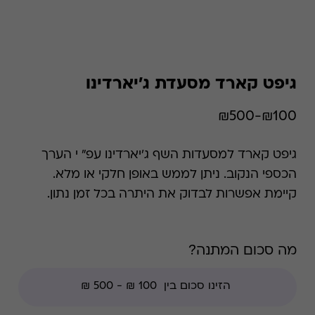
גיפט קארד מסעדת ג'יארדינו
₪100-₪500
גיפט קארד למסעדות השף ג'יארדינו עפ" י הערך
הכספי הנקוב. ניתן לממש באופן חלקי או מלא.
קיימת אפשרות לבדוק את היתרה בכל זמן נתון.
*קודי הנחה אינם תקפים בגיפט קארד זה, למעט
קודי מועדוני לקוחות ומבצעי החודש ללקוחות.
מה סכום המתנה?