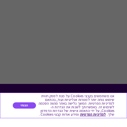
אנו משתמשים בקבצי Cookies על מנת לספק חווית
לתת מתנה
שימוש נוחה יותר למטרות אנליטיות ועוד, בהתאם
למדיניות הפרטיות. המשך גלישה באתר מהווה הסכמה
הבנתי
לשימוש זה. באפשרותך לשנות את הגדרות ה-
כל המתנות
Cookies, על ידי התאמה אישית של הגדרות הדפדפן
שלך.
למדיניות הפרטיות
ומידע אודות קבצי Cookies.
מתנות ללידה