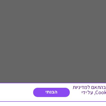
 ועוד, בהתאם למדיניות
הפרטיות. המשך גלישה באתר מהווה הסכמה לשימוש זה. באפשרותך לשנות את הגדרות ה- Cookies, על ידי
הבנתי
דברו איתנו
03-3737392