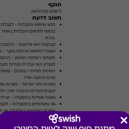
תוקף
5 שנים מהרכישה
חשוב לדעת
תנאי שימוש והגבלות
-
לקבלת פ
.ט.ל.ח
קבוצות ו/או אירועים
-
ההטבה א
שעות למימוש ארוחת בוקר
-
ב
מועדוני רשתות השיווק
-
ההטבה
מועדון ו/או צבירת נקודות מועדו
רשימת חנויות / עסקים
-
עשויה
טרם ההגעה אליו.
כשרות וחגי ישראל
-
כשרות על 
ויקבים כשרים ההטבה אינה תקפ
שעות פעילות במסעדה
-
יש לה
TA ומשלוחים במסעדות
-
אחרת במדיניות המסעדה או הי
ארוחות עסקיות
-
לא כולל ארו
צוין אחרת במדיניות המסעדה א