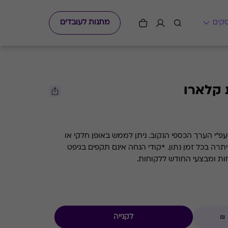
מתנות לעובדים
 קלארו
גיפט קארד למסעדת השף קלארו עפ"י הערך הכספי הנקוב. ניתן לממש באופן חלקי או
מלא. קיימת אפשרות לבדוק את היתרה בכל זמן נתון. *קודי הנחה אינם תקפים בגיפט
חות ומבצעי החודש ללקוחות.
לקנייה