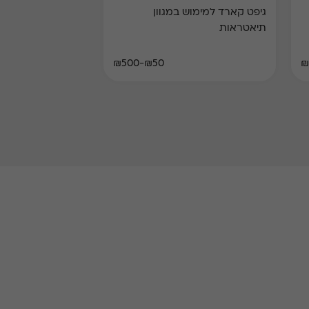
גיפט קארד למימוש במגוון
תיאטראות
₪50-₪500