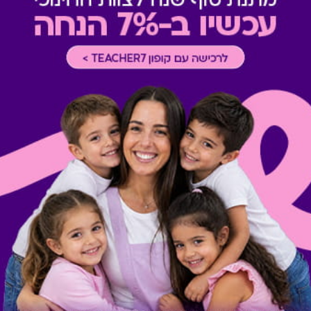
תשלום תשר
-
לא ניתן לשלם 
מבצעים במסעדות/יקבים
-
כוללת 10% הנחה לתושבי אילת
* מבוהר כי רשימת הספקים ה
* במקרה של ירידת ספק מגיפט
כרטיס חלופי ממגוון כרטיסי הח
ששולם בפועל לחברה (במקרה כז
הגיפט בפועל).
קיבלת מתנה כזו?