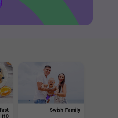
Swish Family
10)