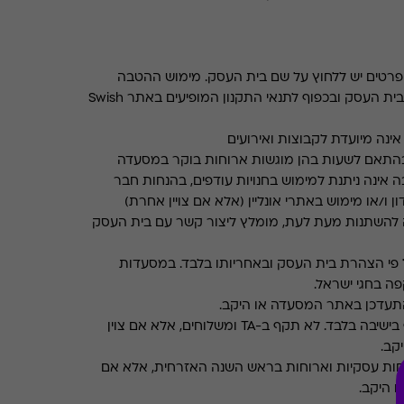
רטים יש ללחוץ על שם בית העסק. מימוש ההטבה
בכפוף לתנאים והגבלות באתר בית העסק ובכפוף לתנאי התקנון המופיעים באתר Swish
ינה מיועדת לקבוצות ואירועים
התאם לשעות בהן מוגשות ארוחות בוקר במסעדה
 אינה ניתנת למימוש בחנויות עודפים, בהנחות חבר
ן ו/או מימוש באתרי אונליין (אלא אם צויין אחרת)
 להשתנות מעת לעת, מומלץ ליצור קשר עם בית העסק
פי הצהרת בית העסק ובאחריותו בלבד. במסעדות
ה בחגי ישראל.
תעדכן באתר המסעדה או היקב.
תקף בישיבה בלבד. לא תקף ב-TA ומשלוחים, אלא אם צוין
קב.
חות עסקיות וארוחות בראש השנה האזרחית, אלא אם
ו היקב.