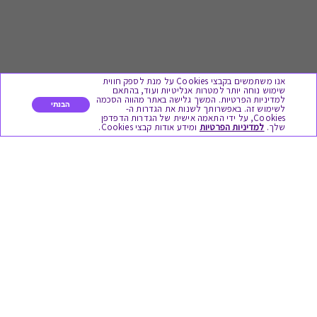
אנו משתמשים בקבצי Cookies על מנת לספק חווית
שימוש נוחה יותר למטרות אנליטיות ועוד, בהתאם
למדיניות הפרטיות. המשך גלישה באתר מהווה הסכמה
הבנתי
לשימוש זה. באפשרותך לשנות את הגדרות ה-
Cookies, על ידי התאמה אישית של הגדרות הדפדפן
לתת מתנה
שלך.
למדיניות הפרטיות
ומידע אודות קבצי Cookies.
כל המתנות
מתנות ללידה
מתנה למורה ולגננת לסוף שנה
מסעדות ובתי קפה
ארוחות בוקר
יקבים ומבשלות
צימרים ובתי מלון