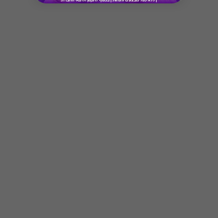
* מבוהר כי רשימת הספקים המכבדות את הגיפט
קארד עשויה להשתנות מעת לעת.
* במקרה של ירידת ספק מגיפט עם ספק יחיד,
באפשרות הלקוח לפנות לחברה ולבקש כרטיס חלופי
ממגוון כרטיסי החברה או לבקש החזר כספי בגין
Button
רכישת הגיפט עפ"י הסכום ששולם בפועל לחברה
(במקרה כזה הזיכוי יינתן אך ורק לרוכש הגיפט, ללא
קשר למחזיק הגיפט בפועל).