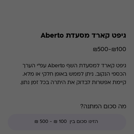
גיפט קארד מסעדת Aberto
₪100-₪500
גיפט קארד למסעדת השף Aberto עפ"י הערך
הכספי הנקוב. ניתן לממש באופן חלקי או מלא.
קיימת אפשרות לבדוק את היתרה בכל זמן נתון.
*קודי הנחה אינם תקפים בגיפט קארד זה, למעט
קודי מועדוני לקוחות ומבצעי החודש ללקוחות.
מה סכום המתנה?