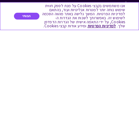
לתת מתנה
אנו משתמשים בקבצי Cookies על מנת לספק חווית
שימוש נוחה יותר למטרות אנליטיות ועוד, בהתאם
למדיניות הפרטיות. המשך גלישה באתר מהווה הסכמה
כל המתנות
הבנתי
לשימוש זה. באפשרותך לשנות את הגדרות ה-
Cookies, על ידי התאמה אישית של הגדרות הדפדפן
שלך.
למדיניות הפרטיות
ומידע אודות קבצי Cookies.
מתנות ללידה
מתנה למורה ולגננת לסוף שנה
מסעדות ובתי קפה
ארוחות בוקר
יקבים ומבשלות
צימרים ובתי מלון
בילוי בספא
מופעים והצגות
אופנה ולייף סטייל
מתנות לראש השנה