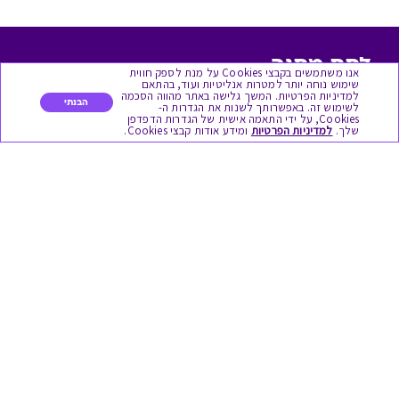
לתת מתנה
אנו משתמשים בקבצי Cookies על מנת לספק חווית
שימוש נוחה יותר למטרות אנליטיות ועוד, בהתאם
למדיניות הפרטיות. המשך גלישה באתר מהווה הסכמה
כל המתנות
הבנתי
לשימוש זה. באפשרותך לשנות את הגדרות ה-
Cookies, על ידי התאמה אישית של הגדרות הדפדפן
שלך.
למדיניות הפרטיות
ומידע אודות קבצי Cookies.
מתנות ללידה
מתנה למורה ולגננת לסוף שנה
מסעדות ובתי קפה
ארוחות בוקר
יקבים ומבשלות
צימרים ובתי מלון
בילוי בספא
מופעים והצגות
אופנה ולייף סטייל