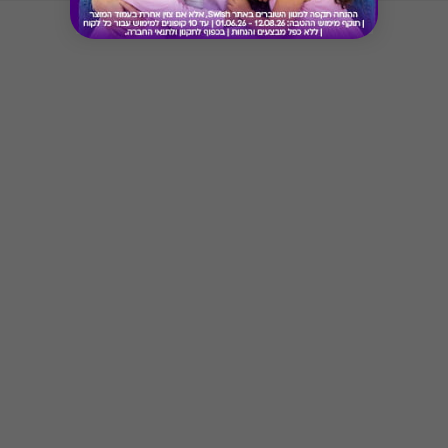
* בתוקף ל-5 שנים מעת בחירת המתנה
* המימוש הינו רב פעמי עד לסיום היתרה
* לא כולל הנחות מועדון/צבירת נקודות
Button
* ניתן למימוש בכל ימות השבוע למעט ימים סגורים או אם
צוין אחרת
* יש להגיע עם הקוד לאחד מהאתרים המפורטים ברשימה
* יש להציג את השובר/ קוד טרם המימוש ו/או קבלת
השירות
* לא תינתן תמורה ו/או פיצוי במקרה של אי מימוש השובר
לאחר התוקף הנקוב עליו
* לאחר בחירת ההטבה לא ניתן יהיה להחליפה בהטבה
אחרת
* טיב השירותים הינם באחריות האתר בלבד
* לא תקף לארוחות עסקיות ומבצעים