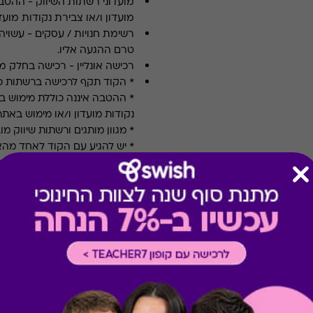
מועדוני רשתות השיווק
-
ההטבה
מועדון ו/או צבירת נקודות מועדו
רשימת חנויות / עסקים
-
עשויה
טרם ההגעה אליו.
רכישה אונליין
-
רכישה בחלק מאת
* הקוד תקף לרכישה ברשתות כ
* ההטבה איננה כוללת מימוש בחנ
נקודות מועדון ו/או מימוש באתרי
* מגוון מותגים ורשתות שיווק מו
* יש להגיע עם הקוד לאחד מה
* יש להציג את השובר/ קוד טרם
* תוקף למימוש: חמש שנים.
* לא תינתן תמורה ו/או פיצוי 
* טיב השירותים הינם באחריות