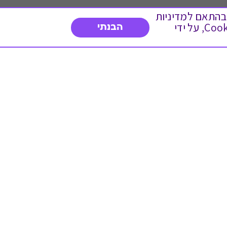
 ועוד, בהתאם למדיניות
הפרטיות. המשך גלישה באתר מהווה הסכמה לשימוש זה. באפשרותך לשנות את הגדרות ה- Cookies, על ידי
הבנתי
דברו איתנו
03-3737392
א'-ה' 9:00-17:00
פנייה לשירות לקוחות
תו תקן בינלאומי המעיד
על רמת האמינות,
המקצועיות ואיכות
השירות.