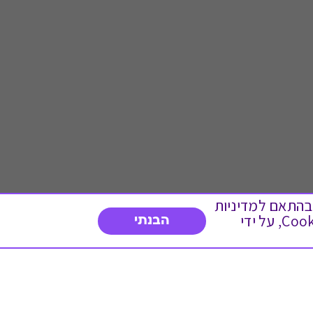
 ועוד, בהתאם למדיניות
הפרטיות. המשך גלישה באתר מהווה הסכמה לשימוש זה. באפשרותך לשנות את הגדרות ה- Cookies, על ידי
הבנתי
דברו איתנו
03-3737392